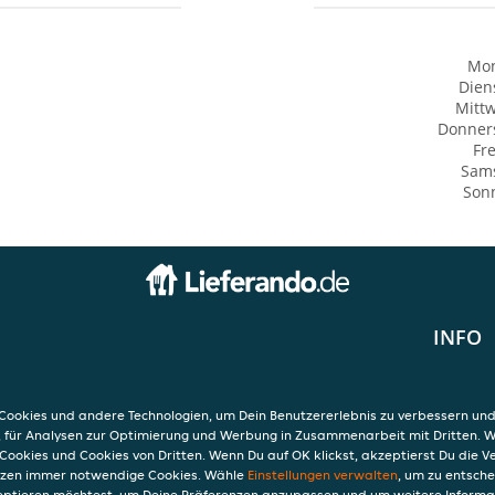
Mo
Dien
Mitt
Donner
Fre
Sam
Son
INFO
AGB
Datensc
21
Verwend
ookies und andere Technologien, um Dein Benutzererlebnis zu verbessern und
Impres
, für Analysen zur Optimierung und Werbung in Zusammenarbeit mit Dritten. 
Cookies und Cookies von Dritten. Wenn Du auf OK klickst, akzeptierst Du die 
etzen immer notwendige Cookies. Wähle
Einstellungen verwalten
, um zu entsch
eptieren möchtest, um Deine Präferenzen anzupassen und um weitere Informa