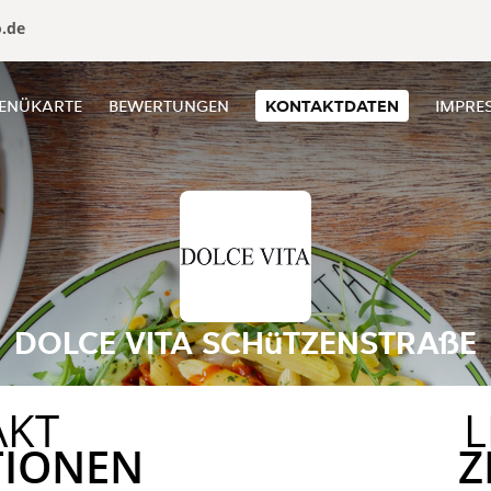
o.de
ENÜKARTE
BEWERTUNGEN
KONTAKTDATEN
IMPRE
DOLCE VITA SCHüTZENSTRAßE
AKT
L
TIONEN
Z