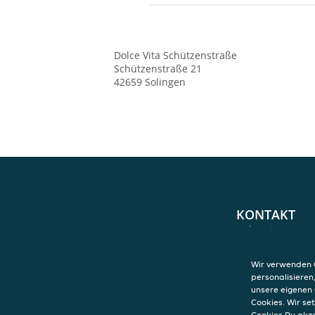
Dolce Vita
Schützenstraße
Schützenstraße 21
42659
Solingen
KONTAKT
Dolce Vita
Schützenstraße
Schützenstraße 
Wir verwenden C
42659
Solingen
personalisieren
unsere eigenen 
Cookies. Wir s
Cookies Du akz