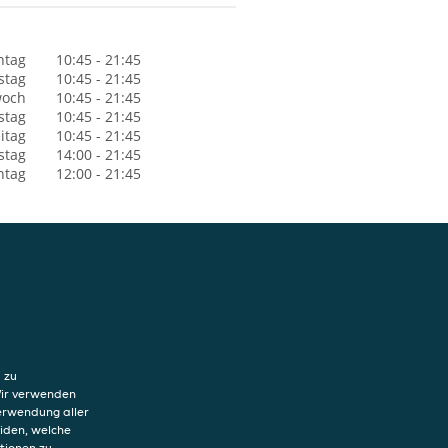
ntag
10:45 - 21:45
stag
10:45 - 21:45
woch
10:45 - 21:45
stag
10:45 - 21:45
itag
10:45 - 21:45
stag
14:00 - 21:45
ntag
12:00 - 21:45
hutzerklärung
ung von Cookies
 zu
sum
Wir verwenden
Verwendung aller
eiden, welche
tionen zu