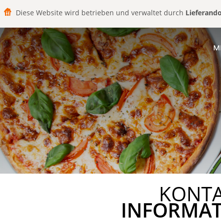
Diese Website wird betrieben und verwaltet durch
Lieferand
M
KONT
INFORMA